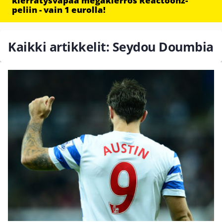
kierrätysvapaa megakierros Reactoonz-
peliin - vain 1 eurolla!
Kaikki artikkelit: Seydou Doumbia