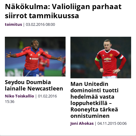
Näkökulma: Valioliigan parhaat
siirrot tammikuussa
toimitus
|
03.02.2016
08:00
Seydou Doumbia
Man Unitedin
lainalle Newcastleen
dominointi tuotti
hedelmää vasta
Niko Toiskallio
|
01.02.2016
15:36
loppuhetkillä –
Rooneylta tärkeä
onnistuminen
Joni Ahokas
|
04.11.2015
00:06