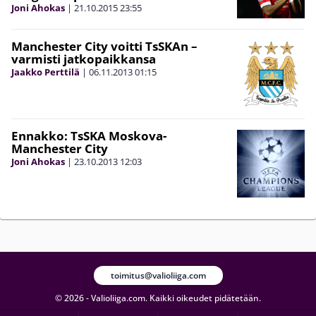
Joni Ahokas
|
21.10.2015
23:55
Manchester City voitti TsSKAn –
varmisti jatkopaikkansa
Jaakko Perttilä
|
06.11.2013
01:15
Ennakko: TsSKA Moskova-
Manchester City
Joni Ahokas
|
23.10.2013
12:03
toimitus@valioliiga.com
© 2026 - Valioliiga.com. Kaikki oikeudet pidätetään.