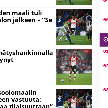
den maali tuli
lon jälkeen – ”Se
nätyshankinnalla
tynyt
soolomaalin
een vastuuta:
aa tilaisuuttaan”