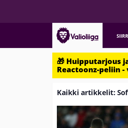
SIIR
🎁 Huipputarjous 
Reactoonz-peliin - 
Kaikki artikkelit: So