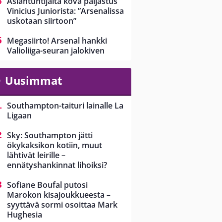
Asiantuntijalta kova paljastus
Vinicius Juniorista: ”Arsenalissa
uskotaan siirtoon”
Megasiirto! Arsenal hankki
Valioliiga-seuran jalokiven
Uusimmat
Southampton-taituri lainalle La
Ligaan
Sky: Southampton jätti
ökykaksikon kotiin, muut
lähtivät leirille –
ennätyshankinnat lihoiksi?
Sofiane Boufal putosi
Marokon kisajoukkueesta –
syyttävä sormi osoittaa Mark
Hughesia