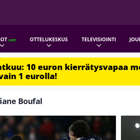
ROT
OTTELUKESKUS
TELEVISIOINTI
JOU
LIVE!
jatkuu: 10 euron kierrätysvapaa m
vain 1 eurolla!
fiane Boufal