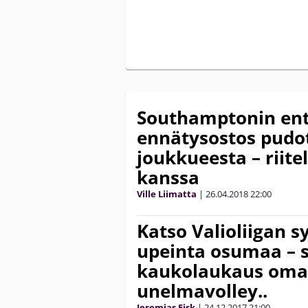
Southamptonin en
ennätysostos pudot
joukkueesta – riite
kanssa
Ville Liimatta
|
26.04.2018
22:00
Katso Valioliigan s
upeinta osumaa – 
kaukolaukaus omal
unelmavolley..
Jeremias Fisk
|
24.12.2017
21:00