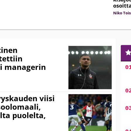
osoitt
Niko Tois
tinen
ettiin
li managerin
yyskauden viisi
soolomaali,
ta puolelta,