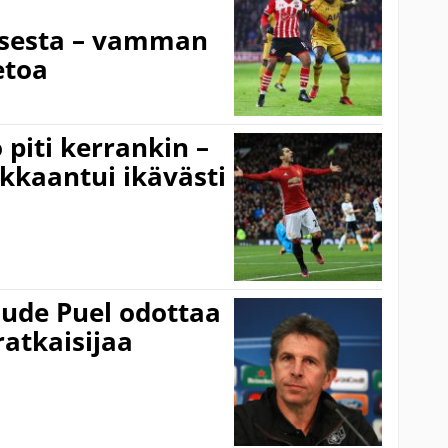
sesta – vamman
etoa
piti kerrankin –
ukkaantui ikävästi
ude Puel odottaa
ratkaisijaa