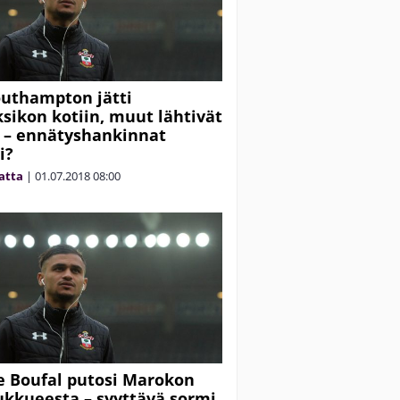
outhampton jätti
sikon kotiin, muut lähtivät
le – ennätyshankinnat
i?
matta
|
01.07.2018
08:00
e Boufal putosi Marokon
ukkueesta – syyttävä sormi