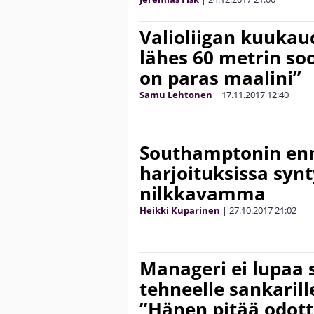
Valioliigan kuukau
lähes 60 metrin soo
on paras maalini”
Samu Lehtonen
|
17.11.2017
12:40
Southamptonin en
harjoituksissa syn
nilkkavamma
Heikki Kuparinen
|
27.10.2017
21:02
Manageri ei lupaa 
tehneelle sankarill
”Hänen pitää odott