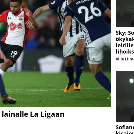
Sky: S
ökykak
leiril
lihoiks
Ville Lii
lainalle La Ligaan
Sofian
kisajo