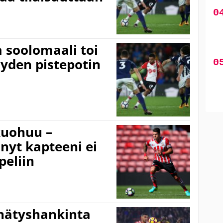
 soolomaali toi
yden pistepotin
kuohuu –
nyt kapteeni ei
peliin
nätyshankinta