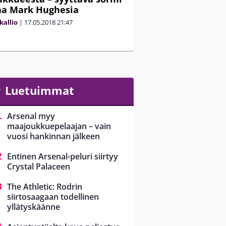
aa Mark Hughesia
kallio
|
17.05.2018
21:47
Luetuimmat
Arsenal myy
maajoukkuepelaajan – vain
vuosi hankinnan jälkeen
Entinen Arsenal-peluri siirtyy
Crystal Palaceen
The Athletic: Rodrin
siirtosaagaan todellinen
yllätyskäänne