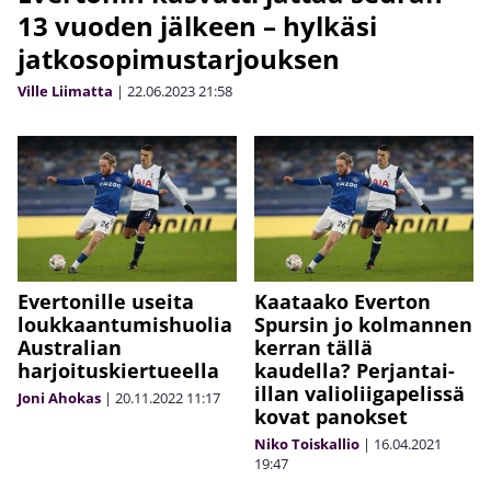
13 vuoden jälkeen – hylkäsi
jatkosopimustarjouksen
Ville Liimatta
|
22.06.2023
21:58
Evertonille useita
Kaataako Everton
loukkaantumishuolia
Spursin jo kolmannen
Australian
kerran tällä
harjoituskiertueella
kaudella? Perjantai-
illan valioliigapelissä
Joni Ahokas
|
20.11.2022
11:17
kovat panokset
Niko Toiskallio
|
16.04.2021
19:47