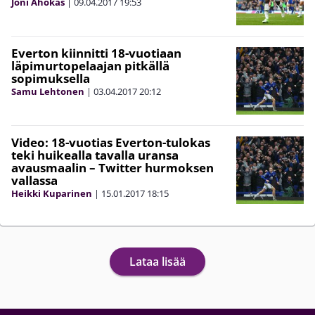
Joni Ahokas
|
09.04.2017
19:53
Everton kiinnitti 18-vuotiaan
läpimurtopelaajan pitkällä
sopimuksella
Samu Lehtonen
|
03.04.2017
20:12
Video: 18-vuotias Everton-tulokas
teki huikealla tavalla uransa
avausmaalin – Twitter hurmoksen
vallassa
Heikki Kuparinen
|
15.01.2017
18:15
Lataa lisää