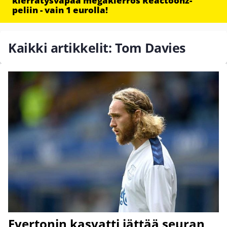
kierrätysvapaa megakierros Reactoonz-
peliin - vain 1 eurolla!
Kaikki artikkelit: Tom Davies
Evertonin kasvatti jättää seuran