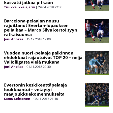
kasvatti jatkaa pitkään
Tuukka Ikkeläjärvi
|
29.04.2019
22:30
Barcelona-pelaajan nousu
rajoittanut Everton-lupauksen
peliaikaa – Marco Silva kertoi syyn
ratkaisuunsa
Joni Ahokas
|
15.12.2018
12:00
Vuoden nuori -pelaaja palkinnon
ehdokkaat rajautuivat TOP 20 – neljä
Valioliigasta vielä mukana
Joni Ahokas
|
01.11.2018
22:30
Evertonin keskikenttäpelaaja
loukkaantui – vetäytyi
maajoukkuekomennukselta
Samu Lehtonen
|
08.11.2017
21:48