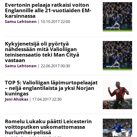
Evertonin pelaaja ratkaisi voiton
Englannille alle 21-vuotiaiden EM-
karsinnassa
Samu Lehtonen
|
10.10.2017
22:00
Kykyjenetsijä oli pyörtyä
nähdessään mitä Valioliigan
teinisensaatio teki Man Cityä
vastaan
Samu Lehtonen
|
22.06.2017
00:30
TOP 5: Valioliigan läpimurtopelaajat
– neljä englantilaista ja yksi Norjan
kuningas
Joni Ahokas
|
17.04.2017
22:30
Romelu Lukaku päätti Leicesterin
voittoputken uskomattomassa
hurlumhei-pelissä