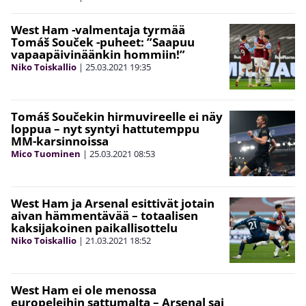
West Ham -valmentaja tyrmää
Tomáš Souček -puheet: ”Saapuu
vapaapäivinäänkin hommiin!”
Niko Toiskallio
|
25.03.2021
19:35
Tomáš Součekin hirmuvireelle ei näy
loppua – nyt syntyi hattutemppu
MM-karsinnoissa
Mico Tuominen
|
25.03.2021
08:53
West Ham ja Arsenal esittivät jotain
aivan hämmentävää – totaalisen
kaksijakoinen paikallisottelu
Niko Toiskallio
|
21.03.2021
18:52
West Ham ei ole menossa
europeleihin sattumalta – Arsenal sai