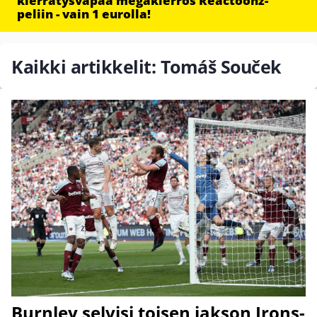
kierrätysvapaa megakierros Reactoonz-
peliin - vain 1 eurolla!
Kaikki artikkelit: Tomáš Souček
Burnley selvisi toisen jakson Irons-