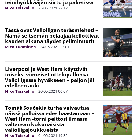
teinihyökkääjän siirto jo paketissa
Niko Toiskallio
|
25.05.2021
22:12
Tässä ovat Valioliigan teräsmiehet! –
Nämä seitsemän pelaajaa kellottivat
kauden aikana täydet peliminuutit
Mico Tuominen
|
24.05.2021
13:01
Liverpool ja West Ham käyttivät
toiseksi viimeiset ottelupallonsa
Valioliigassa hyväkseen – paljon jäi
edelleen auki
Niko Toiskallio
|
20.05.2021
00:07
Tomáš Součekia turha vaivautua
näissä palloissa edes haastamaan –
West Ham -torni peittosi ilmassa
valtaosan kokonaisista
valioliigajoukkueista
Niko Toiskallio
|
04.05.2021
19:32