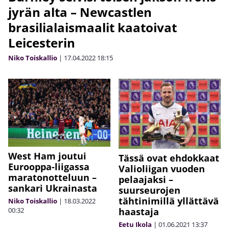
jyrän alta – Newcastlen
brasilialaismaalit kaatoivat
Leicesterin
Niko Toiskallio
|
17.04.2022
18:15
West Ham joutui
Tässä ovat ehdokkaat
Eurooppa-liigassa
Valioliigan vuoden
maratonotteluun –
pelaajaksi –
sankari Ukrainasta
suurseurojen
tähtinimillä yllättävä
Niko Toiskallio
|
18.03.2022
00:32
haastaja
Eetu Ikola
|
01.06.2021
13:37