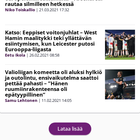
rautaa silmilleen hetkessä
Niko Toiskallio
|
21.03.2021
17:32
Katso: Eeppiset voitonjuhlat – West
Hamin maalitykki teki yllättävän
esiintymisen, kun Leicester putosi
Eurooppa-liigasta
Eetu Ikola
|
26.02.2021
08:58
Valioliigan komeetta oli aluksi hylkiö
ja outolintu, ensivaikutelma saattoi
pettää pahasti – ”Hänen
ruumiinrakenteensa oli
epätyypillinen”
Samu Lehtonen
|
11.02.2021
14:05
Lataa lisää