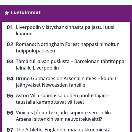
Luetuimmat
Liverpoolin yllätyshankinnasta paljastui uusi
käänne
Romano: Nottingham Forest nappasi himoitun
huippulupauksen
Tämä tuli aivan puskista – Barcelonan tähtitoppari
lainalle Liverpooliin
Bruno Guimarães on Arsenalin mies – kauniit
jäähyväiset Newcastlen faneille
Aston Villa saamassa uuden puolustajan –
taustalla kammottavat väitteet
Vinícius Júnior teki jatkosopimuksen – oliko
Arsenal sittenkin vain neuvotteluvaltti?
The Athletic: Englannin maajoukkuemiestä