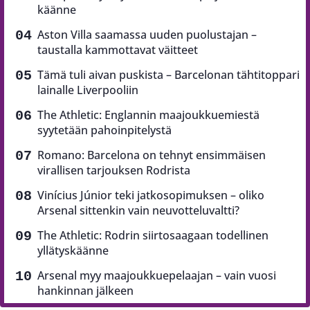
käänne
Aston Villa saamassa uuden puolustajan –
taustalla kammottavat väitteet
Tämä tuli aivan puskista – Barcelonan tähtitoppari
lainalle Liverpooliin
The Athletic: Englannin maajoukkuemiestä
syytetään pahoinpitelystä
Romano: Barcelona on tehnyt ensimmäisen
virallisen tarjouksen Rodrista
Vinícius Júnior teki jatkosopimuksen – oliko
Arsenal sittenkin vain neuvotteluvaltti?
The Athletic: Rodrin siirtosaagaan todellinen
yllätyskäänne
Arsenal myy maajoukkuepelaajan – vain vuosi
hankinnan jälkeen