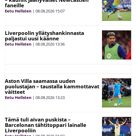
faneille
Eetu Hellsten
|
08.08.2026
15:07
Liverpoolin yllätyshankinnasta
paljastui uusi käänne
Eetu Hellsten
|
08.08.2026
13:36
Aston Villa saamassa uuden
puolustajan – taustalla kammottavat
väitteet
Eetu Hellsten
|
08.08.2026
13:23
Tämä tuli aivan puskista –
Barcelonan tähtitoppari lainalle
Liverpooliin