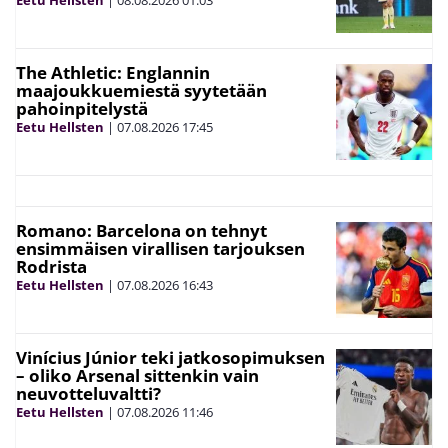
Eetu Hellsten
|
08.08.2026
01:03
The Athletic: Englannin
maajoukkuemiestä syytetään
pahoinpitelystä
Eetu Hellsten
|
07.08.2026
17:45
Romano: Barcelona on tehnyt
ensimmäisen virallisen tarjouksen
Rodrista
Eetu Hellsten
|
07.08.2026
16:43
Vinícius Júnior teki jatkosopimuksen
– oliko Arsenal sittenkin vain
neuvotteluvaltti?
Eetu Hellsten
|
07.08.2026
11:46