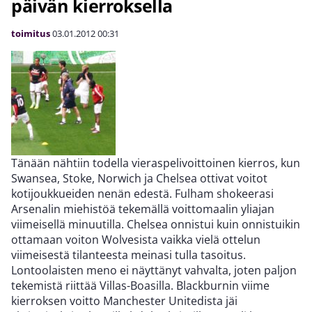
päivän kierroksella
toimitus
03.01.2012
00:31
Tänään nähtiin todella vieraspelivoittoinen kierros, kun
Swansea, Stoke, Norwich ja Chelsea ottivat voitot
kotijoukkueiden nenän edestä. Fulham shokeerasi
Arsenalin miehistöä tekemällä voittomaalin yliajan
viimeisellä minuutilla. Chelsea onnistui kuin onnistuikin
ottamaan voiton Wolvesista vaikka vielä ottelun
viimeisestä tilanteesta meinasi tulla tasoitus.
Lontoolaisten meno ei näyttänyt vahvalta, joten paljon
tekemistä riittää Villas-Boasilla. Blackburnin viime
kierroksen voitto Manchester Unitedista jäi