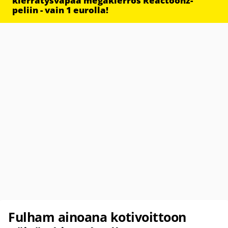
kierrätysvapaa megakierros Reactoonz-
peliin - vain 1 eurolla!
Fulham ainoana kotivoittoon