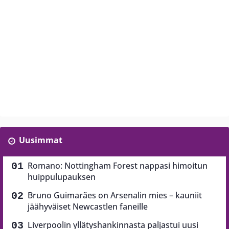
Uusimmat
Romano: Nottingham Forest nappasi himoitun
huippulupauksen
Bruno Guimarães on Arsenalin mies – kauniit
jäähyväiset Newcastlen faneille
Liverpoolin yllätyshankinnasta paljastui uusi