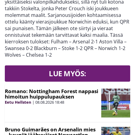
yksittäiseksi valonpilkahdukseksi, sillä nyt tuli kotona
takkiin Stokelta, jonka Peter Crouch iski joukkueen
molemmat maalit. Sarjanousijoiden kohtaamisessa
ottelu käänty vierasjoukkue Norwichin eduksi, kun QPR
sai punaisen. Tämän jälkeen ote siirtyi ja vieraat
onnistuivat tekemään tarvittavat kaksi maalia. Tässä
kierroksen tulokset: Fulham – Arsenal 2-1 Aston Villa –
Swansea 0-2 Blackburn – Stoke 1-2 QPR – Norwich 1-2
Wolves – Chelsea 1-2
LUE MYÖS:
Romano: Nottingham Forest nappasi
himoitun huippulupauksen
Eetu Hellsten
|
08.08.2026
18:48
Bruno Guimarães on Arsenalin mies
– kauniit jäähyväiset Newcastlen