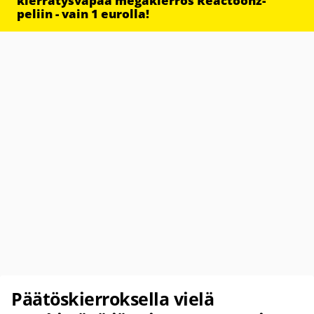
kierrätysvapaa megakierros Reactoonz-
peliin - vain 1 eurolla!
Päätöskierroksella vielä