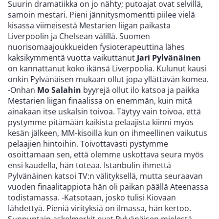
Suurin dramatiikka on jo nähty; putoajat ovat selvillä,
samoin mestari. Pieni jännitysmomentti piilee vielä
kisassa viimeisestä Mestarien liigan paikasta
Liverpoolin ja Chelsean välillä.
Suomen
nuorisomaajoukkueiden fysioterapeuttina lähes
kaksikymmentä vuotta vaikuttanut
Jari Pylvänäinen
on kannattanut koko ikänsä Liverpoolia. Kulunut kausi
onkin Pylvänäisen mukaan ollut jopa yllättävän komea.
-Onhan
Mo Salahin
byyrejä ollut ilo katsoa ja paikka
Mestarien liigan finaalissa on enemmän, kuin mitä
ainakaan itse uskalsin toivoa. Täytyy vain toivoa, että
pystymme pitämään kaikista pelaajista kiinni myös
kesän jälkeen, MM-kisoilla kun on ihmeellinen vaikutus
pelaajien hintoihin. Toivottavasti pystymme
osoittamaan sen, että olemme uskottava seura myös
ensi kaudella, hän toteaa.
Istanbulin ihmettä
Pylvänäinen katsoi TV:n välityksellä, mutta seuraavan
vuoden finaalitappiota hän oli paikan päällä Ateenassa
todistamassa.
-Katsotaan, josko tulisi Kiovaan
lähdettyä. Pieniä virityksiä on ilmassa, hän kertoo.