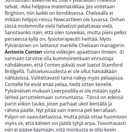
Sunnuntain askelmerkit ovat Pylvänäisen mielestä
selvät.
-Aika helppoa matematiikkaa. Jos voitetaan
Brighton, niin kaikki on kondiksessa. Chelsealla ei
mikään helppo reissu Newcastleen ole luvassa. Onhan
tässä molemmilla vielä helvetisti pelattavaa vielä.
Sanotaanko näin, että olen toiveikas, mutta pieni pelko
perseessä kyllä on, fysioterapeutti heittää.
Myös
Pylvänäinen on laittanut merkille Chelsean managerin
Antonio Conten
viime viikkojen apaattisen ilmeen.
-Ei
varmaan tarvitse olla kummoinenkaan ennustaja
nähdäkseen, että Conten päivät ovat luetut Stamford
Bridgellä. Tulisieluisuudesta ei ole ollut häivääkään
nähtävissä. Valitettavasti tämä näkyy myös pelaajissa.
Contelle he eivät enää pelaa, tiedä sitten kenelle.
Pylvänäisen mukaan Liverpoolilla ei ole mitään syytä
lähteä jarruttelemaan sunnuntaina.
-Tässä on edessä
parin viikon tauko, joten parhaat ukot kentällä ja
rähinä päälle. Nyt pitää vain mennä peli kerrallaan.
Paljon on saavutettavissa, mutta pitää ottaa huomioon
myös se, että käteen voi jäädä tyhjä arpa. Toivottavasti
niin ei pääse käymään, siitä montusta ei olisi kovin