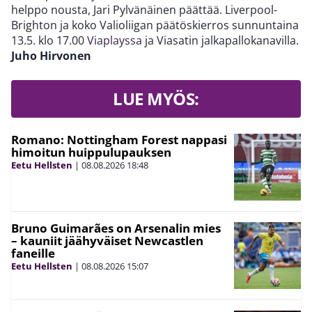
helppo nousta, Jari Pylvänäinen päättää.
Liverpool-
Brighton ja koko Valioliigan päätöskierros sunnuntaina
13.5. klo 17.00
Viaplayssa
ja Viasatin jalkapallokanavilla.
Juho Hirvonen
LUE MYÖS:
Romano: Nottingham Forest nappasi
himoitun huippulupauksen
Eetu Hellsten
|
08.08.2026
18:48
Bruno Guimarães on Arsenalin mies
– kauniit jäähyväiset Newcastlen
faneille
Eetu Hellsten
|
08.08.2026
15:07