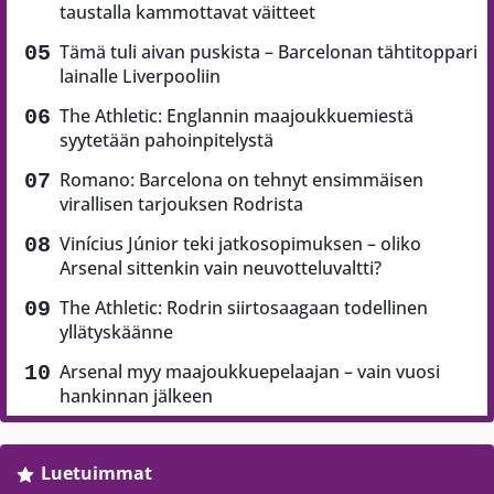
taustalla kammottavat väitteet
Tämä tuli aivan puskista – Barcelonan tähtitoppari
lainalle Liverpooliin
The Athletic: Englannin maajoukkuemiestä
syytetään pahoinpitelystä
Romano: Barcelona on tehnyt ensimmäisen
virallisen tarjouksen Rodrista
Vinícius Júnior teki jatkosopimuksen – oliko
Arsenal sittenkin vain neuvotteluvaltti?
The Athletic: Rodrin siirtosaagaan todellinen
yllätyskäänne
Arsenal myy maajoukkuepelaajan – vain vuosi
hankinnan jälkeen
Luetuimmat