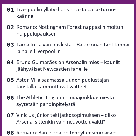
Liverpoolin yllätyshankinnasta paljastui uusi
käänne
Romano: Nottingham Forest nappasi himoitun
huippulupauksen
Tämä tuli aivan puskista – Barcelonan tähtitoppari
lainalle Liverpooliin
Bruno Guimarães on Arsenalin mies – kauniit
jäähyväiset Newcastlen faneille
Aston Villa saamassa uuden puolustajan –
taustalla kammottavat väitteet
The Athletic: Englannin maajoukkuemiestä
syytetään pahoinpitelystä
Vinícius Júnior teki jatkosopimuksen – oliko
Arsenal sittenkin vain neuvotteluvaltti?
Romano: Barcelona on tehnyt ensimmäisen