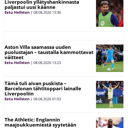
Liverpoolin yllätyshankinnasta
paljastui uusi käänne
Eetu Hellsten
|
08.08.2026
13:36
Aston Villa saamassa uuden
puolustajan – taustalla kammottavat
väitteet
Eetu Hellsten
|
08.08.2026
13:23
Tämä tuli aivan puskista –
Barcelonan tähtitoppari lainalle
Liverpooliin
Eetu Hellsten
|
08.08.2026
01:03
The Athletic: Englannin
maajoukkuemiestä syytetään