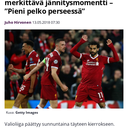
merkittävä jännitysmomentti –
”Pieni pelko perseessä”
Juho Hirvonen
13.05.2018
07:30
Kuva:
Getty Images
Valioliiga päättyy sunnuntaina täyteen kierrokseen.