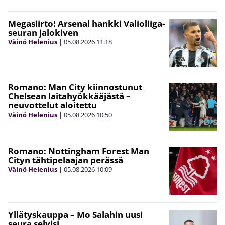
Megasiirto! Arsenal hankki Valioliiga-
seuran jalokiven
Väinö Helenius
|
05.08.2026
11:18
Romano: Man City kiinnostunut
Chelsean laitahyökkääjästä –
neuvottelut aloitettu
Väinö Helenius
|
05.08.2026
10:50
Romano: Nottingham Forest Man
Cityn tähtipelaajan perässä
Väinö Helenius
|
05.08.2026
10:09
Yllätyskauppa – Mo Salahin uusi
seura selvisi