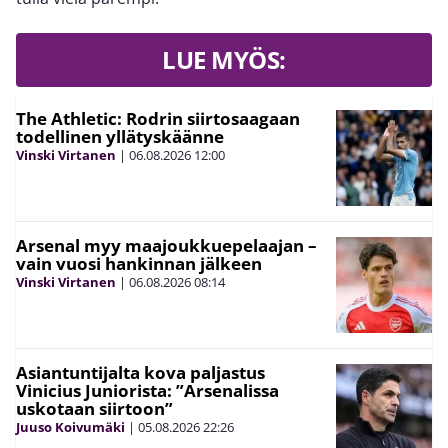
LUE MYÖS:
The Athletic: Rodrin siirtosaagaan
todellinen yllätyskäänne
Vinski Virtanen
|
06.08.2026
12:00
Arsenal myy maajoukkuepelaajan –
vain vuosi hankinnan jälkeen
Vinski Virtanen
|
06.08.2026
08:14
Asiantuntijalta kova paljastus
Vinicius Juniorista: ”Arsenalissa
uskotaan siirtoon”
Juuso Koivumäki
|
05.08.2026
22:26