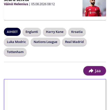
Väinö Helenius
|
05.08.2026
08:12
AIHEET
Englanti
Harry Kane
Kroatia
Luka Modric
Nations League
Real Madrid
Tottenham
Jaa
1€ = 10€ arvosta
ilmaiskierroksia ilman
kierrätystä!