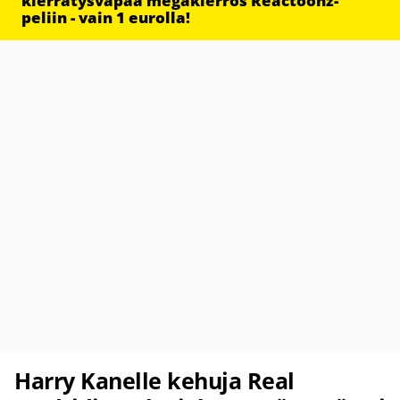
kierrätysvapaa megakierros Reactoonz-
peliin - vain 1 eurolla!
Harry Kanelle kehuja Real