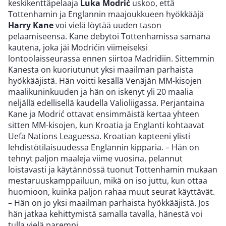
keskikenttäpelaaja
Luka Modrić
uskoo, että
Tottenhamin ja Englannin maajoukkueen hyökkääjä
Harry Kane
voi vielä löytää uuden tason
pelaamiseensa. Kane debytoi Tottenhamissa samana
kautena, joka jäi Modrićin viimeiseksi
lontoolaisseurassa ennen siirtoa Madridiin. Sittemmin
Kanesta on kuoriutunut yksi maailman parhaista
hyökkääjistä. Hän voitti kesällä Venäjän MM-kisojen
maalikuninkuuden ja hän on iskenyt yli 20 maalia
neljällä edellisellä kaudella Valioliigassa. Perjantaina
Kane ja Modrić ottavat ensimmäistä kertaa yhteen
sitten MM-kisojen, kun Kroatia ja Englanti kohtaavat
Uefa Nations Leaguessa. Kroatian kapteeni ylisti
lehdistötilaisuudessa Englannin kipparia. – Hän on
tehnyt paljon maaleja viime vuosina, pelannut
loistavasti ja käytännössä tuonut Tottenhamin mukaan
mestaruuskamppailuun, mikä on iso juttu, kun ottaa
huomioon, kuinka paljon rahaa muut seurat käyttävät.
– Hän on jo yksi maailman parhaista hyökkääjistä. Jos
hän jatkaa kehittymistä samalla tavalla, hänestä voi
tulla vielä parempi.