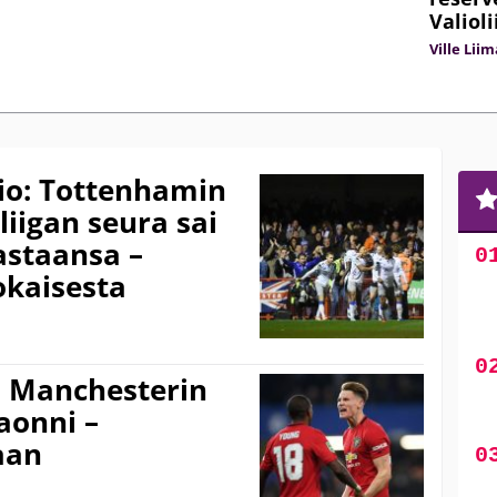
Valiol
Ville Lii
io: Tottenhamin
iigan seura sai
vastaansa –
okaisesta
: Manchesterin
aonni –
aan