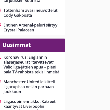
tarjouksen Rodrista
Tottenham avasi neuvottelut
Cody Gakposta
Entinen Arsenal-peluri siirtyy
Crystal Palaceen
Uusimmat
Koronavirus: Englannin
alasarjaseurat ”tarvitsevat”
Valioliiga-jättien apua – pieni
pala TV-rahoista tekisi ihmeitä
Manchester United leikitteli
liigacupissa neljän parhaan
joukkoon
Liigacupin ennakko: Katseet
kääntyvät Liverpoolin