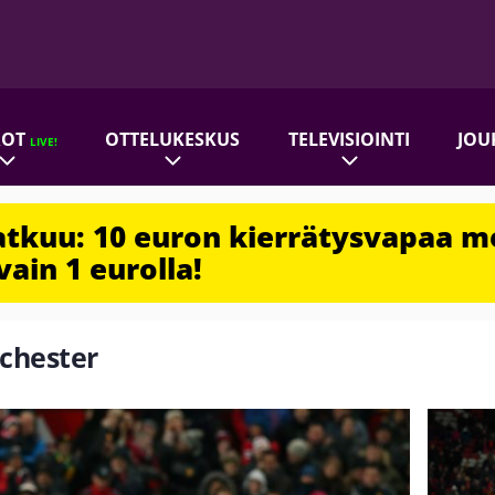
ROT
OTTELUKESKUS
TELEVISIOINTI
JOU
LIVE!
jatkuu: 10 euron kierrätysvapaa m
vain 1 eurolla!
lchester