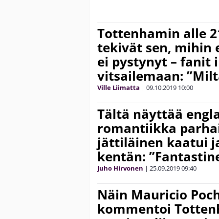
Tottenhamin alle 2
tekivät sen, mihin
ei pystynyt – fanit
vitsailemaan: ”Mil
Ville Liimatta
|
09.10.2019
10:00
Tältä näyttää engla
romantiikka parha
jättiläinen kaatui j
kentän: ”Fantastine
Juho Hirvonen
|
25.09.2019
09:40
Näin Mauricio Poch
kommentoi Totten