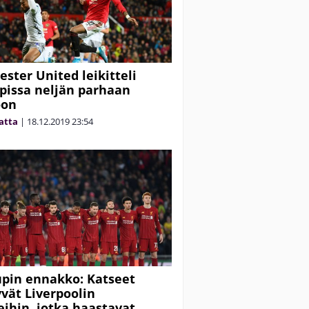
ster United leikitteli
upissa neljän parhaan
oon
matta
|
18.12.2019
23:54
upin ennakko: Katseet
vät Liverpoolin
eihin, jotka haastavat