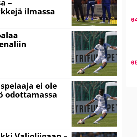
sa –
rkkejä ilmassa
palaa
enaliin
spelaaja ei ole
tö odottamassa
ki Valioliigaan –