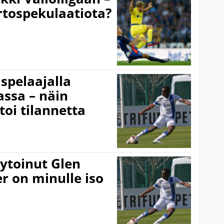
rtospekulaatiota?
spelaajalla
assa – näin
i tilannetta
ytoinut Glen
r on minulle iso