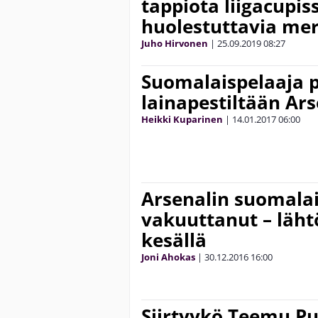
tappiota liigacupis
huolestuttavia me
Juho Hirvonen
|
25.09.2019
08:27
Suomalaispelaaja 
lainapestiltään Ars
Heikki Kuparinen
|
14.01.2017
06:00
Arsenalin suomalai
vakuuttanut – läh
kesällä
Joni Ahokas
|
30.12.2016
16:00
Siirtyykö Teemu Puk