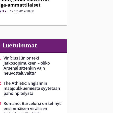
iiga-ammattilaiset
matta
|
17.12.2019
18:00
Luetuimmat
Vinícius Júnior teki
jatkosopimuksen – oliko
Arsenal sittenkin vain
neuvotteluvaltti?
The Athletic: Englannin
maajoukkuemiestä syytetään
pahoinpitelystä
Romano: Barcelona on tehnyt
ensimmäisen virallisen