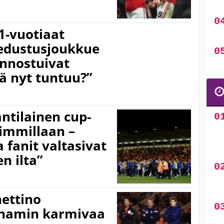
1-vuotiaat
 edustusjoukkue
 innostuivat
tä nyt tuntuu?”
ntilainen cup-
immillaan –
a fanit valtasivat
n ilta”
ettino
hamin karmivaa