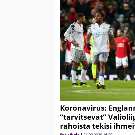
Koronavirus: Englan
”tarvitsevat” Valiolii
rahoista tekisi ihmei
Eetu Ikola
|
21.03.2020
15:39