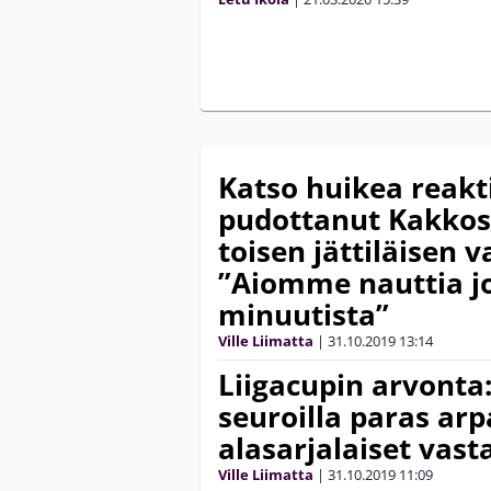
Katso huikea reakt
pudottanut Kakkosl
toisen jättiläisen 
”Aiomme nauttia j
minuutista”
Ville Liimatta
|
31.10.2019
13:14
Liigacupin arvonta
seuroilla paras arp
alasarjalaiset vast
Ville Liimatta
|
31.10.2019
11:09