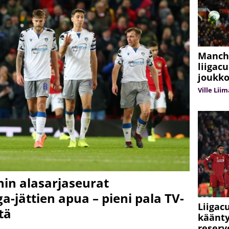
Manche
liigac
joukk
Ville Lii
nin alasarjaseurat
ga-jättien apua – pieni pala TV-
Liigac
tä
käänty
reserv