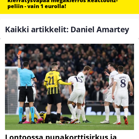
kierrätysvapaa megakierros Reactoonz-
peliin - vain 1 eurolla!
Kaikki artikkelit: Daniel Amartey
Lontoossa punakorttisirkus ja