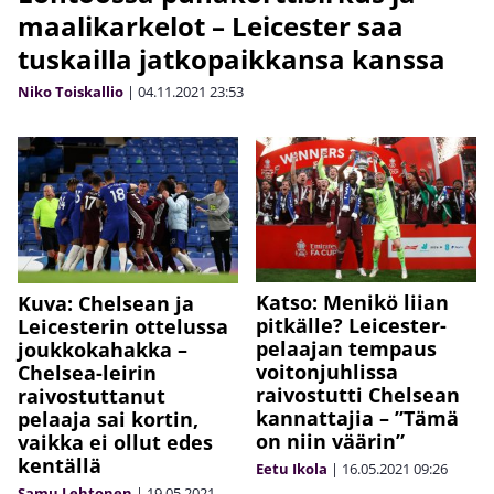
maalikarkelot – Leicester saa
tuskailla jatkopaikkansa kanssa
Niko Toiskallio
|
04.11.2021
23:53
Katso: Menikö liian
Kuva: Chelsean ja
pitkälle? Leicester-
Leicesterin ottelussa
pelaajan tempaus
joukkokahakka –
voitonjuhlissa
Chelsea-leirin
raivostutti Chelsean
raivostuttanut
kannattajia – ”Tämä
pelaaja sai kortin,
on niin väärin”
vaikka ei ollut edes
kentällä
Eetu Ikola
|
16.05.2021
09:26
Samu Lehtonen
|
19.05.2021