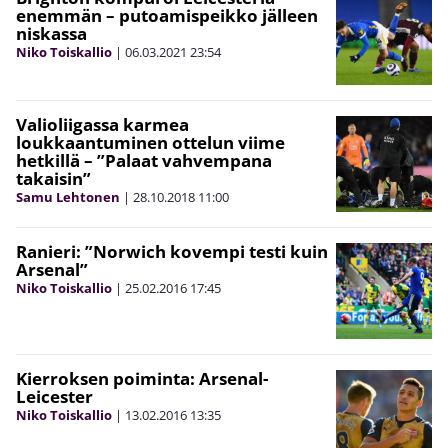
enemmän – putoamispeikko jälleen
niskassa
Niko Toiskallio
|
06.03.2021
23:54
Valioliigassa karmea
loukkaantuminen ottelun viime
hetkillä – ”Palaat vahvempana
takaisin”
Samu Lehtonen
|
28.10.2018
11:00
Ranieri: ”Norwich kovempi testi kuin
Arsenal”
Niko Toiskallio
|
25.02.2016
17:45
Kierroksen poiminta: Arsenal-
Leicester
Niko Toiskallio
|
13.02.2016
13:35