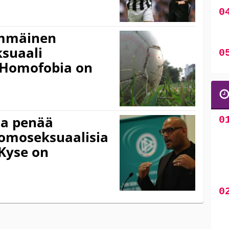
immäinen
suaali
”Homofobia on
ja penää
omoseksuaalisia
”Kyse on