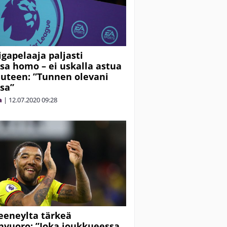
igapelaaja paljasti
sa homo – ei uskalla astua
uuteen: ”Tunnen olevani
sa”
a
|
12.07.2020
09:28
eeneylta tärkeä
vuoro: ”Joka joukkueessa