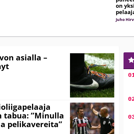
on yks
pelaaj
Juho Hir
von asialla –
nyt
ioliigapelaaja
n tabua: ”Minulla
a pelikavereita”