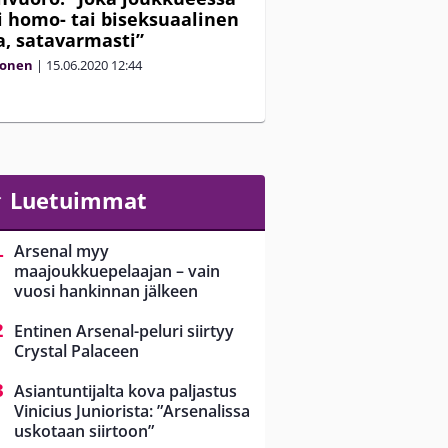
i homo- tai biseksuaalinen
a, satavarmasti”
vonen
|
15.06.2020
12:44
Luetuimmat
Arsenal myy
maajoukkuepelaajan – vain
vuosi hankinnan jälkeen
Entinen Arsenal-peluri siirtyy
Crystal Palaceen
Asiantuntijalta kova paljastus
Vinicius Juniorista: ”Arsenalissa
uskotaan siirtoon”