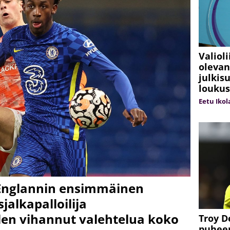
Valioli
olevan
julkis
loukus
Eetu Ikol
n Englannin ensimmäinen
alkapalloilija
en vihannut valehtelua koko
Troy D
puheen