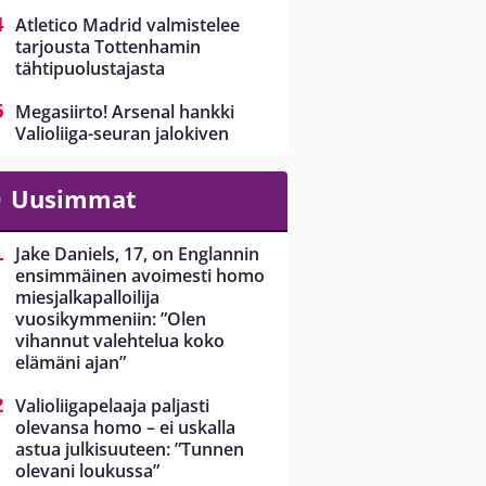
Atletico Madrid valmistelee
tarjousta Tottenhamin
tähtipuolustajasta
Megasiirto! Arsenal hankki
Valioliiga-seuran jalokiven
Uusimmat
Jake Daniels, 17, on Englannin
ensimmäinen avoimesti homo
miesjalkapalloilija
vuosikymmeniin: ”Olen
vihannut valehtelua koko
elämäni ajan”
Valioliigapelaaja paljasti
olevansa homo – ei uskalla
astua julkisuuteen: ”Tunnen
olevani loukussa”