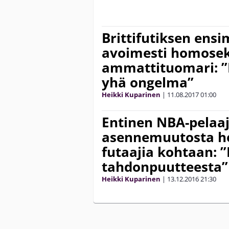
Brittifutiksen ens
avoimesti homosek
ammattituomari: 
yhä ongelma”
Heikki Kuparinen
|
11.08.2017
01:00
Entinen NBA-pelaa
asennemuutosta h
futaajia kohtaan: 
tahdonpuutteesta”
Heikki Kuparinen
|
13.12.2016
21:30