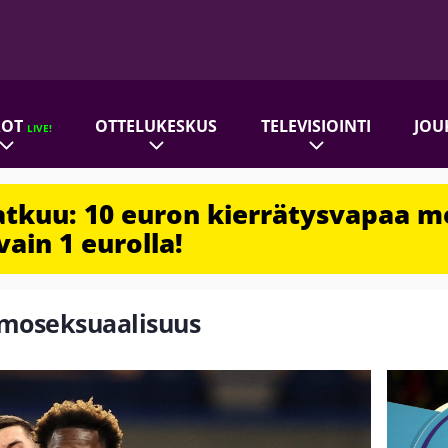
ROT
OTTELUKESKUS
TELEVISIOINTI
JOU
LIVE!
jatkuu: 10 euron kierrätysvapaa m
vain 1 eurolla!
Homoseksuaalisuus