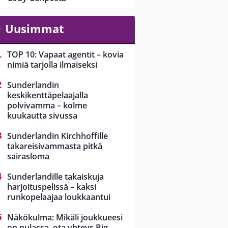
Uusimmat
TOP 10: Vapaat agentit – kovia
nimiä tarjolla ilmaiseksi
Sunderlandin
keskikenttäpelaajalla
polvivamma – kolme
kuukautta sivussa
Sunderlandin Kirchhoffille
takareisivammasta pitkä
sairasloma
Sunderlandille takaiskuja
harjoituspelissä – kaksi
runkopelaajaa loukkaantui
Näkökulma: Mikäli joukkueesi
on pulassa, ota yhteys Big