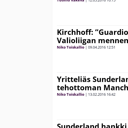
Tuomo Väkevä
|
12.05.2016
10:15
Kirchhoff: ”Guardio
Valioliigan mennen
Niko Toiskallio
|
09.04.2016
12:51
Yritteliäs Sunderla
tehottoman Manche
Niko Toiskallio
|
13.02.2016
16:42
Sunderland hankki