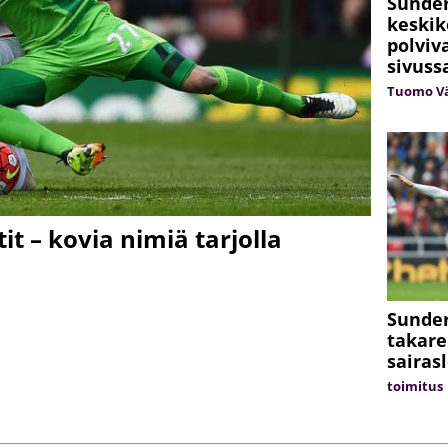
Sunder
keskik
polvi
sivuss
Tuomo V
t – kovia nimiä tarjolla
Sunder
takare
sairas
toimitus