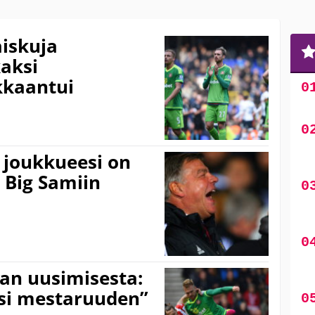
aiskuja
kaksi
kkaantui
 joukkueesi on
 Big Samiin
kan uusimisesta:
isi mestaruuden”