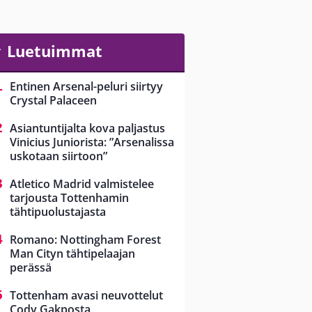
Luetuimmat
Entinen Arsenal-peluri siirtyy
Crystal Palaceen
Asiantuntijalta kova paljastus
Vinicius Juniorista: ”Arsenalissa
uskotaan siirtoon”
Atletico Madrid valmistelee
tarjousta Tottenhamin
tähtipuolustajasta
Romano: Nottingham Forest
Man Cityn tähtipelaajan
perässä
Tottenham avasi neuvottelut
Cody Gakposta