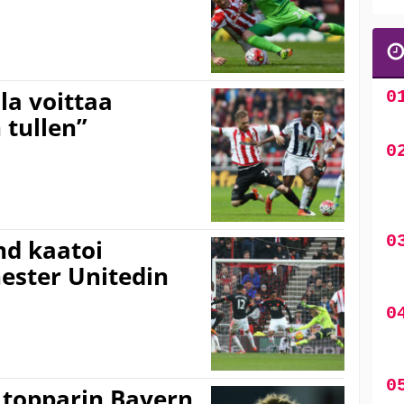
la voittaa
 tullen”
nd kaatoi
ster Unitedin
 topparin Bayern