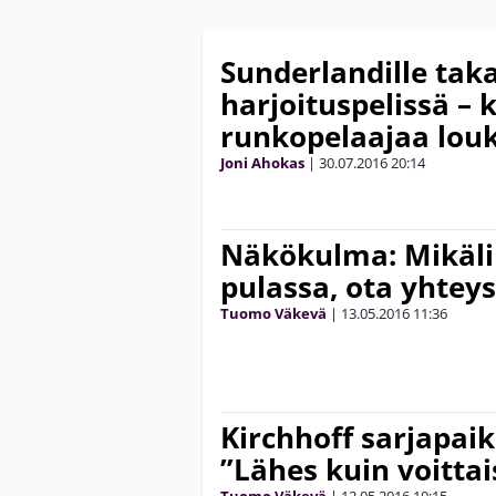
Sunderlandille tak
harjoituspelissä – 
runkopelaajaa lou
Joni Ahokas
|
30.07.2016
20:14
Näkökulma: Mikäli
pulassa, ota yhteys
Tuomo Väkevä
|
13.05.2016
11:36
Kirchhoff sarjapai
”Lähes kuin voitta