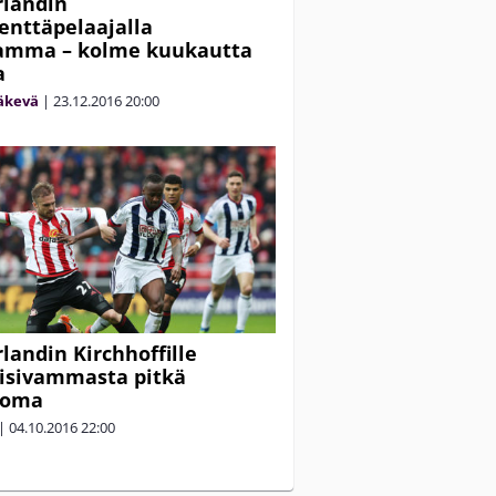
landin
enttäpelaajalla
vamma – kolme kuukautta
a
äkevä
|
23.12.2016
20:00
landin Kirchhoffille
isivammasta pitkä
loma
|
04.10.2016
22:00