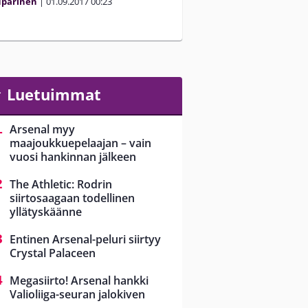
uparinen
|
01.09.2017
00:23
Luetuimmat
Arsenal myy
maajoukkuepelaajan – vain
vuosi hankinnan jälkeen
The Athletic: Rodrin
siirtosaagaan todellinen
yllätyskäänne
Entinen Arsenal-peluri siirtyy
Crystal Palaceen
Megasiirto! Arsenal hankki
Valioliiga-seuran jalokiven