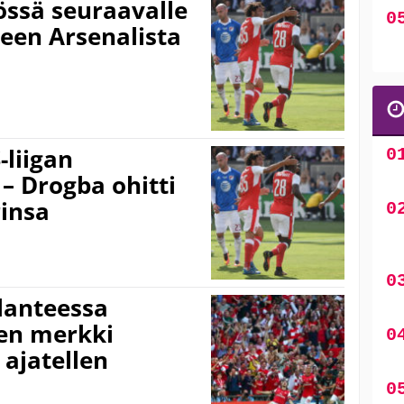
össä seuraavalle
een Arsenalista
-liigan
– Drogba ohitti
insa
ilanteessa
nen merkki
 ajatellen