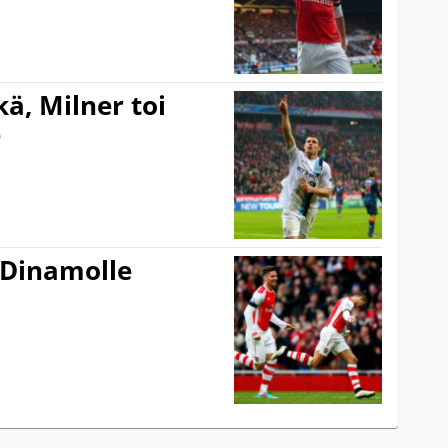
kä, Milner toi
e
 Dinamolle