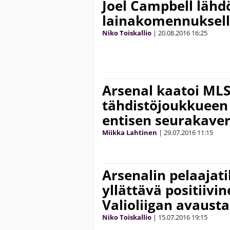
Joel Campbell lähd
lainakomennuksell
Niko Toiskallio
|
20.08.2016
16:25
Arsenal kaatoi MLS
tähdistöjoukkueen 
entisen seurakaver
Miikka Lahtinen
|
29.07.2016
11:15
Arsenalin pelaajat
yllättävä positiivi
Valioliigan avausta
Niko Toiskallio
|
15.07.2016
19:15