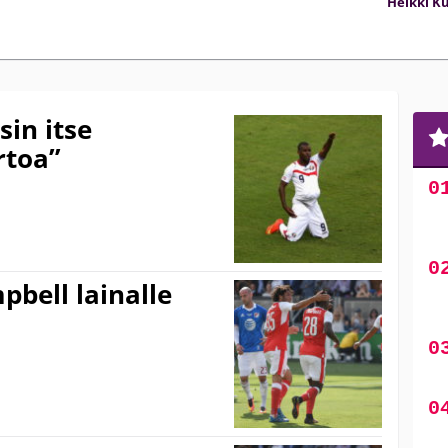
Heikki K
sin itse
rtoa”
pbell lainalle