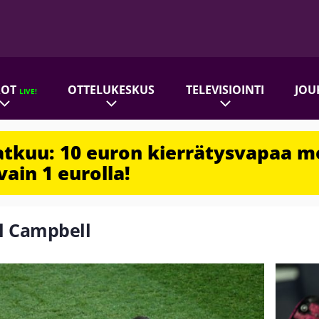
ROT
OTTELUKESKUS
TELEVISIOINTI
JOU
LIVE!
jatkuu: 10 euron kierrätysvapaa m
vain 1 eurolla!
el Campbell