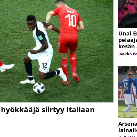
Unai E
pelaaj
kesän 
Jaakko Pe
 hyökkääjä siirtyy Italiaan
Arsena
lainal