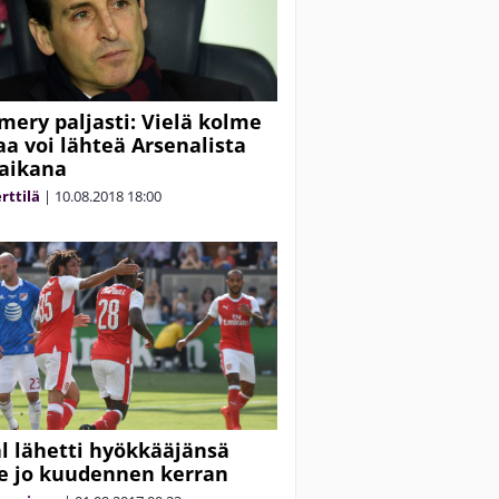
mery paljasti: Vielä kolme
aa voi lähteä Arsenalista
aikana
rttilä
|
10.08.2018
18:00
l lähetti hyökkääjänsä
le jo kuudennen kerran