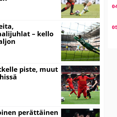
ita,
ijuhlat – kello
aljon
kelle piste, muut
ähissä
oinen perättäinen