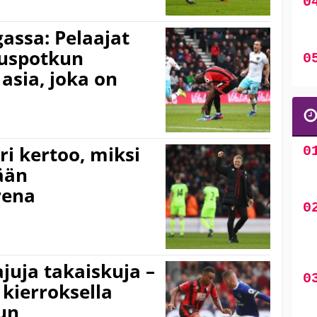
gassa: Pelaajat
stuspotkun
 asia, joka on
i kertoo, miksi
ään
rena
juja takaiskuja –
 kierroksella
uun