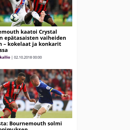
mouth kaatoi Crystal
n epätasaisten vaiheiden
n – kokelaat ja konkarit
ssa
kallio
|
02.10.2018
00:00
ista: Bournemouth solmi
sopimuksen