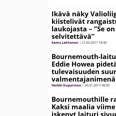
Ikävä näky Valiolii
kiistelivät rangai
laukojasta – ”Se on
selvitettävä”
Samu Lehtonen
|
21.03.2017
19:30
Bournemouth-laitur
Eddie Howea pidet
tulevaisuuden suu
valmentajanimenä
Heikki Kuparinen
|
30.01.2017
06:00
Bournemouthille ra
Kaksi maalia viime
iskenyt laituri siv