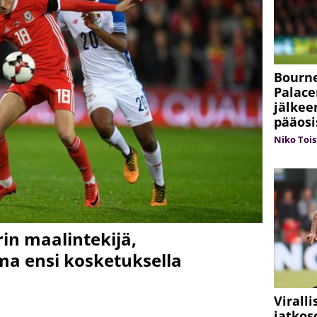
Bourne
Palace
jälkee
pääosi
Niko Tois
in maalintekijä,
ma ensi kosketuksella
Virall
jatko