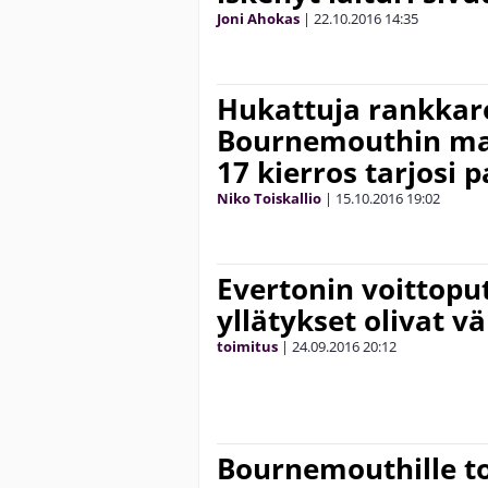
Joni Ahokas
|
22.10.2016
14:35
Hukattuja rankkare
Bournemouthin maal
17 kierros tarjosi p
Niko Toiskallio
|
15.10.2016
19:02
Evertonin voittoput
yllätykset olivat v
toimitus
|
24.09.2016
20:12
Bournemouthille t