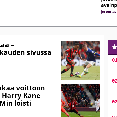
avainp
Jeremias 
aa –
ukauden sivussa
akaa voittoon
 Harry Kane
Min loisti