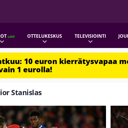
ROT
OTTELUKESKUS
TELEVISIOINTI
JOU
LIVE!
jatkuu: 10 euron kierrätysvapaa m
vain 1 eurolla!
ior Stanislas