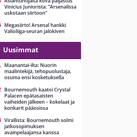
Asiantuntijalta kova paljastus
Vinicius Juniorista: ”Arsenalissa
uskotaan siirtoon”
Megasiirto! Arsenal hankki
Valioliiga-seuran jalokiven
Uusimmat
Maanantai-ilta: Nuorin
maalintekijä, tehopuolustaja,
osuma ensi kosketuksella
Bournemouth kaatoi Crystal
Palacen epätasaisten
vaiheiden jälkeen – kokelaat ja
konkarit pääosissa
Virallista: Bournemouth solmi
jatkosopimuksen
avainpelaajansa kanssa