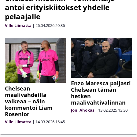
antoi erityiskiitokset yhdelle
pelaajalle
Ville Liimatta
|
26.04.2026
20:36
Enzo Maresca paljasti
Chelsean
Chelsean tämän
maalivahdeilla
hetken
vaikeaa – näin
maalivahtivalinnan
kommentoi Liam
Joni Ahokas
|
13.02.2025
13:30
Rosenior
Ville Liimatta
|
14.03.2026
16:45