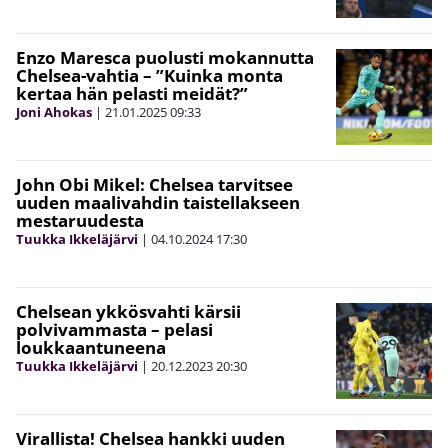
Enzo Maresca puolusti mokannutta
Chelsea-vahtia – ”Kuinka monta
kertaa hän pelasti meidät?”
Joni Ahokas
|
21.01.2025
09:33
John Obi Mikel: Chelsea tarvitsee
uuden maalivahdin taistellakseen
mestaruudesta
Tuukka Ikkeläjärvi
|
04.10.2024
17:30
Chelsean ykkösvahti kärsii
polvivammasta – pelasi
loukkaantuneena
Tuukka Ikkeläjärvi
|
20.12.2023
20:30
Virallista! Chelsea hankki uuden