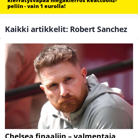
kierrätysvapaa megakierros Reactoonz-
peliin - vain 1 eurolla!
Kaikki artikkelit: Robert Sanchez
Chelsea finaaliin – valmentaja