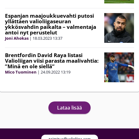
Espanjan maajoukkuevahti putosi
yllättäen valioliigaseuran
ykkösvahdin paikalta – valmentaja
antoi nyt perustelut
Joni Ahokas
|
18.03.2023
13:37
Brentfordin David Raya listasi
Valioliigan viisi parasta maalivahtia:
”Minä en ole siellä”
Mico Tuominen
|
24.09.2022
13:19
Lataa lisää
toimitus@valioliiga.com