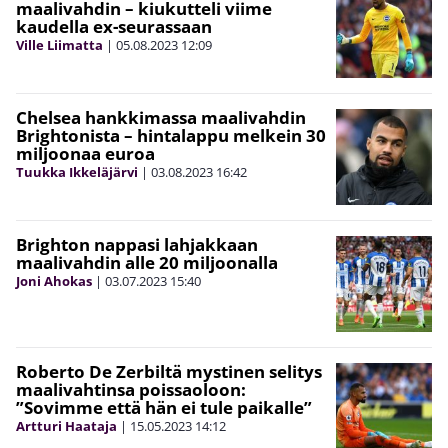
maalivahdin – kiukutteli viime
kaudella ex-seurassaan
Ville Liimatta
|
05.08.2023
12:09
Chelsea hankkimassa maalivahdin
Brightonista – hintalappu melkein 30
miljoonaa euroa
Tuukka Ikkeläjärvi
|
03.08.2023
16:42
Brighton nappasi lahjakkaan
maalivahdin alle 20 miljoonalla
Joni Ahokas
|
03.07.2023
15:40
Roberto De Zerbiltä mystinen selitys
maalivahtinsa poissaoloon:
”Sovimme että hän ei tule paikalle”
Artturi Haataja
|
15.05.2023
14:12