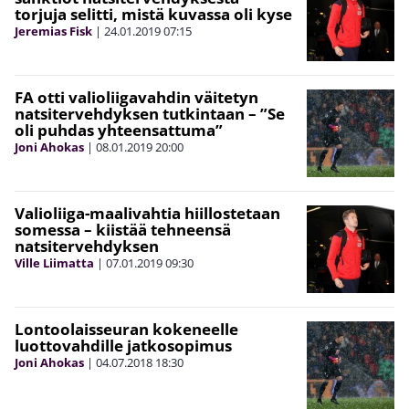
torjuja selitti, mistä kuvassa oli kyse
Jeremias Fisk
|
24.01.2019
07:15
FA otti valioliigavahdin väitetyn
natsitervehdyksen tutkintaan – ”Se
oli puhdas yhteensattuma”
Joni Ahokas
|
08.01.2019
20:00
Valioliiga-maalivahtia hiillostetaan
somessa – kiistää tehneensä
natsitervehdyksen
Ville Liimatta
|
07.01.2019
09:30
Lontoolaisseuran kokeneelle
luottovahdille jatkosopimus
Joni Ahokas
|
04.07.2018
18:30