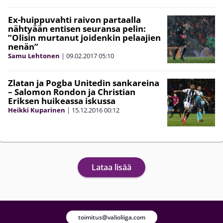
Ex-huippuvahti raivon partaalla
nähtyään entisen seuransa pelin:
”Olisin murtanut joidenkin pelaajien
nenän”
Samu Lehtonen
|
09.02.2017
05:10
Zlatan ja Pogba Unitedin sankareina
– Salomon Rondon ja Christian
Eriksen huikeassa iskussa
Heikki Kuparinen
|
15.12.2016
00:12
Lataa lisää
toimitus@valioliiga.com