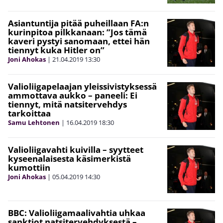
Asiantuntija pitää puheillaan FA:n
kurinpitoa pilkkanaan: ”Jos tämä
kaveri pystyi sanomaan, ettei hän
tiennyt kuka Hitler on”
Joni Ahokas
|
21.04.2019
13:30
Valioliigapelaajan yleissivistyksessä
ammottava aukko – paneeli: Ei
tiennyt, mitä natsitervehdys
tarkoittaa
Samu Lehtonen
|
16.04.2019
18:30
Valioliigavahti kuivilla – syytteet
kyseenalaisesta käsimerkistä
kumottiin
Joni Ahokas
|
05.04.2019
14:30
BBC: Valioliigamaalivahtia uhkaa
sanktiot natsitervehdyksestä –