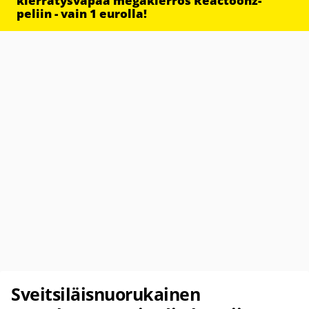
kierrätysvapaa megakierros Reactoonz-
peliin - vain 1 eurolla!
Sveitsiläisnuorukainen