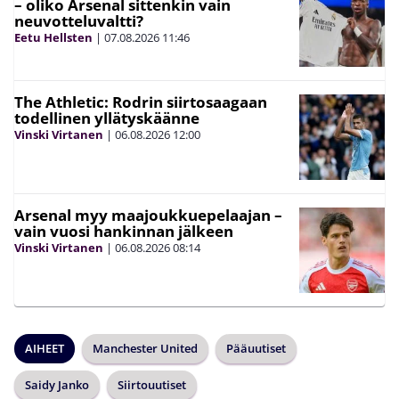
– oliko Arsenal sittenkin vain
neuvotteluvaltti?
Eetu Hellsten
|
07.08.2026
11:46
The Athletic: Rodrin siirtosaagaan
todellinen yllätyskäänne
Vinski Virtanen
|
06.08.2026
12:00
Arsenal myy maajoukkuepelaajan –
vain vuosi hankinnan jälkeen
Vinski Virtanen
|
06.08.2026
08:14
AIHEET
Manchester United
Pääuutiset
Saidy Janko
Siirtouutiset