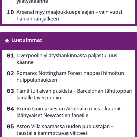
yllätyskäänne
Arsenal myy maajoukkuepelaajan – vain vuosi
hankinnan jälkeen
Luetuimmat
Liverpoolin yllätyshankinnasta paljastui uusi
käänne
Romano: Nottingham Forest nappasi himoitun
huippulupauksen
Tämä tuli aivan puskista – Barcelonan tähtitoppari
lainalle Liverpooliin
Bruno Guimarães on Arsenalin mies – kauniit
jäähyväiset Newcastlen faneille
Aston Villa saamassa uuden puolustajan –
taustalla kammottavat väitteet