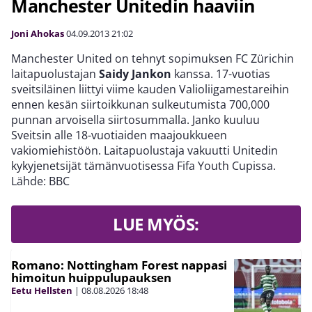
Manchester Unitedin haaviin
Joni Ahokas
04.09.2013
21:02
Manchester United on tehnyt sopimuksen FC Zürichin
laitapuolustajan
Saidy Jankon
kanssa. 17-vuotias
sveitsiläinen liittyi viime kauden Valioliigamestareihin
ennen kesän siirtoikkunan sulkeutumista 700,000
punnan arvoisella siirtosummalla. Janko kuuluu
Sveitsin alle 18-vuotiaiden maajoukkueen
vakiomiehistöön. Laitapuolustaja vakuutti Unitedin
kykyjenetsijät tämänvuotisessa Fifa Youth Cupissa.
Lähde: BBC
LUE MYÖS:
Romano: Nottingham Forest nappasi
himoitun huippulupauksen
Eetu Hellsten
|
08.08.2026
18:48