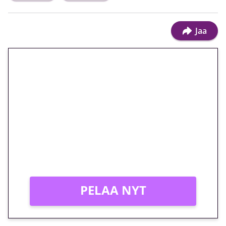
Jaa
🎁 Huipputarjous jatkuu: 10
euron kierrätysvapaa
megakierros Reactoonz-
peliin – vain 1 eurolla!
Peli: Reactoonz
Vain uusille asiakkaille!
PELAA NYT