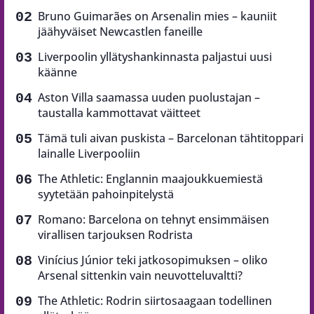
Bruno Guimarães on Arsenalin mies – kauniit
jäähyväiset Newcastlen faneille
Liverpoolin yllätyshankinnasta paljastui uusi
käänne
Aston Villa saamassa uuden puolustajan –
taustalla kammottavat väitteet
Tämä tuli aivan puskista – Barcelonan tähtitoppari
lainalle Liverpooliin
The Athletic: Englannin maajoukkuemiestä
syytetään pahoinpitelystä
Romano: Barcelona on tehnyt ensimmäisen
virallisen tarjouksen Rodrista
Vinícius Júnior teki jatkosopimuksen – oliko
Arsenal sittenkin vain neuvotteluvaltti?
The Athletic: Rodrin siirtosaagaan todellinen