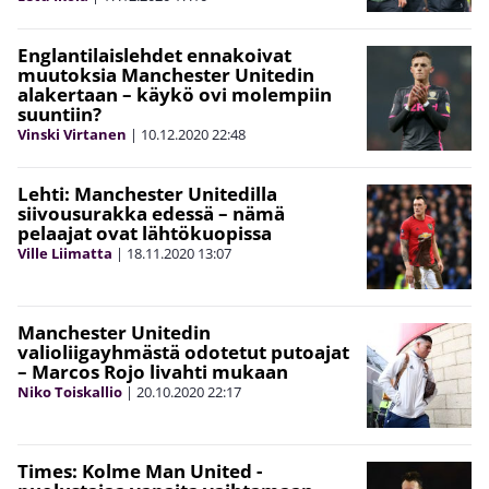
Englantilaislehdet ennakoivat
muutoksia Manchester Unitedin
alakertaan – käykö ovi molempiin
suuntiin?
Vinski Virtanen
|
10.12.2020
22:48
Lehti: Manchester Unitedilla
siivousurakka edessä – nämä
pelaajat ovat lähtökuopissa
Ville Liimatta
|
18.11.2020
13:07
Manchester Unitedin
valioliigayhmästä odotetut putoajat
– Marcos Rojo livahti mukaan
Niko Toiskallio
|
20.10.2020
22:17
Times: Kolme Man United -