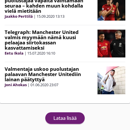
puolustajaa vapaita vaihtamaan
seuraa – kahden muun kohdalla
vielä mietitään
Jaakko Perttilä
|
15.09.2020
13:13
Telegraph: Manchester United
valmis myymään nämä kuusi
pelaajaa siirtokassan
kasvattamiseksi
Eetu Ikola
|
15.07.2020
16:10
Valmentaja uskoo puolustajan
palaavan Manchester Unitediin
lainan päätyttyä
Joni Ahokas
|
01.06.2020
23:07
Lataa lisää