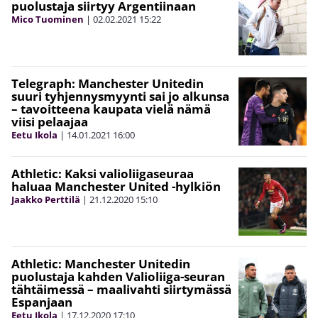
puolustaja siirtyy Argentiinaan
Mico Tuominen
|
02.02.2021
15:22
Telegraph: Manchester Unitedin
suuri tyhjennysmyynti sai jo alkunsa
– tavoitteena kaupata vielä nämä
viisi pelaajaa
Eetu Ikola
|
14.01.2021
16:00
Athletic: Kaksi valioliigaseuraa
haluaa Manchester United -hylkiön
Jaakko Perttilä
|
21.12.2020
15:10
Athletic: Manchester Unitedin
puolustaja kahden Valioliiga-seuran
tähtäimessä – maalivahti siirtymässä
Espanjaan
Eetu Ikola
|
17.12.2020
17:10