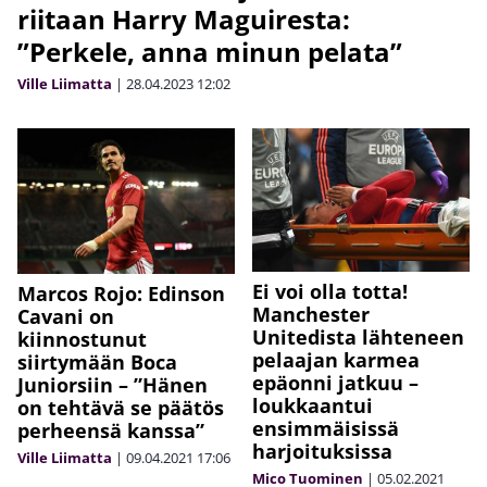
riitaan Harry Maguiresta:
”Perkele, anna minun pelata”
Ville Liimatta
|
28.04.2023
12:02
Ei voi olla totta!
Marcos Rojo: Edinson
Manchester
Cavani on
Unitedista lähteneen
kiinnostunut
pelaajan karmea
siirtymään Boca
epäonni jatkuu –
Juniorsiin – ”Hänen
loukkaantui
on tehtävä se päätös
ensimmäisissä
perheensä kanssa”
harjoituksissa
Ville Liimatta
|
09.04.2021
17:06
Mico Tuominen
|
05.02.2021