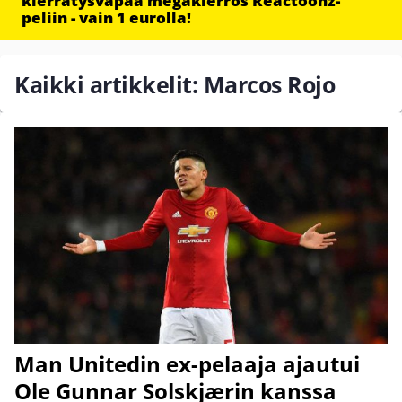
kierrätysvapaa megakierros Reactoonz-
peliin - vain 1 eurolla!
Kaikki artikkelit: Marcos Rojo
Man Unitedin ex-pelaaja ajautui
Ole Gunnar Solskjærin kanssa