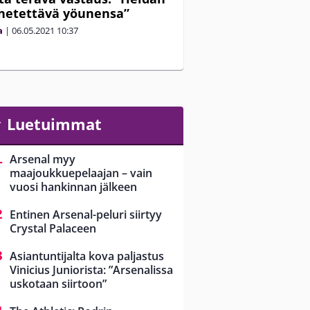
netettävä yöunensa”
a
|
06.05.2021
10:37
Luetuimmat
Arsenal myy
maajoukkuepelaajan – vain
vuosi hankinnan jälkeen
Entinen Arsenal-peluri siirtyy
Crystal Palaceen
Asiantuntijalta kova paljastus
Vinicius Juniorista: ”Arsenalissa
uskotaan siirtoon”