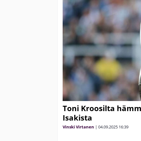
Toni Kroosilta häm
Isakista
Vinski Virtanen
|
04.09.2025
16:39