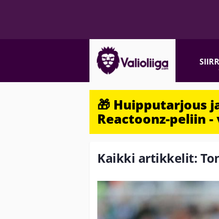
SIIR
🎁 Huipputarjous 
Reactoonz-peliin - 
Kaikki artikkelit: To