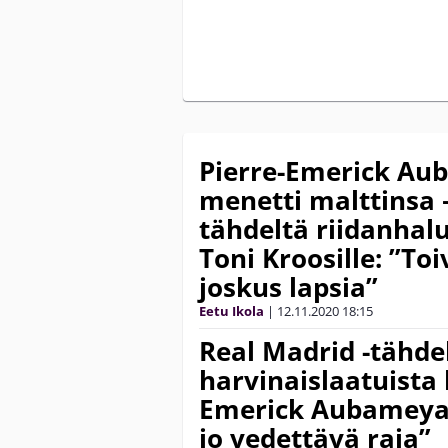
Pierre-Emerick A
menetti malttinsa 
tähdeltä riidanhal
Toni Kroosille: ”To
joskus lapsia”
Eetu Ikola
|
12.11.2020
18:15
Real Madrid -tähde
harvinaislaatuista k
Emerick Aubameyang
jo vedettävä raja”