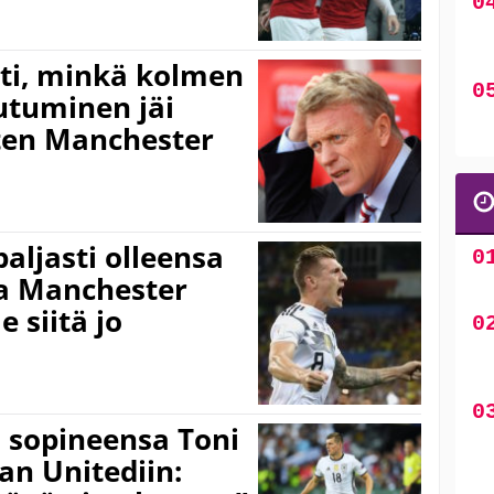
ti, minkä kolmen
iutuminen jäi
ten Manchester
paljasti olleensa
oa Manchester
 siitä jo
 sopineensa Toni
an Unitediin: