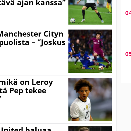
ttävä ajan kanssa”
Manchester Cityn
puolista – ”Joskus
 mikä on Leroy
tä Pep tekee
”
United haluaa