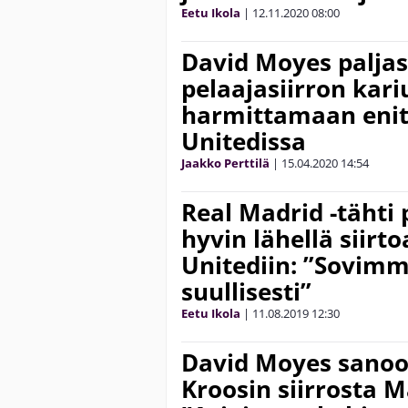
Eetu Ikola
|
12.11.2020
08:00
David Moyes paljas
pelaajasiirron kar
harmittamaan eni
Unitedissa
Jaakko Perttilä
|
15.04.2020
14:54
Real Madrid -tähti 
hyvin lähellä siirt
Unitediin: ”Sovimme
suullisesti”
Eetu Ikola
|
11.08.2019
12:30
David Moyes sanoo
Kroosin siirrosta M