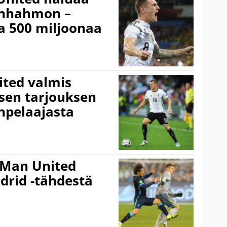
inhahmon –
a 500 miljoonaa
ited valmis
sen tarjouksen
npelaajasta
 Man United
drid -tähdestä