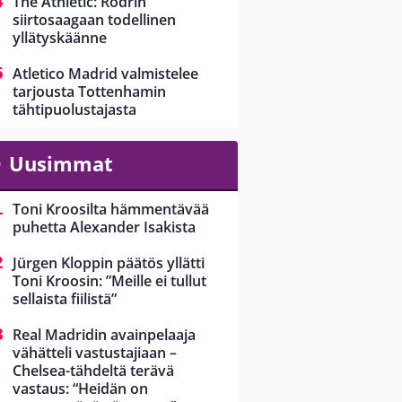
The Athletic: Rodrin
siirtosaagaan todellinen
yllätyskäänne
Atletico Madrid valmistelee
tarjousta Tottenhamin
tähtipuolustajasta
Uusimmat
Toni Kroosilta hämmentävää
puhetta Alexander Isakista
Jürgen Kloppin päätös yllätti
Toni Kroosin: ”Meille ei tullut
sellaista fiilistä”
Real Madridin avainpelaaja
vähätteli vastustajiaan –
Chelsea-tähdeltä terävä
vastaus: “Heidän on