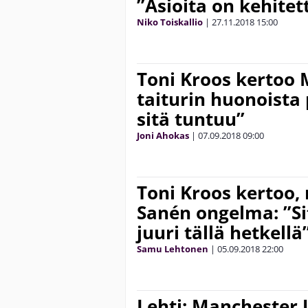
”Asioita on kehite
Niko Toiskallio
|
27.11.2018
15:00
Toni Kroos kertoo 
taiturin huonoista 
sitä tuntuu”
Joni Ahokas
|
07.09.2018
09:00
Toni Kroos kertoo,
Sanén ongelma: ”Si
juuri tällä hetkellä
Samu Lehtonen
|
05.09.2018
22:00
Lehti: Manchester 