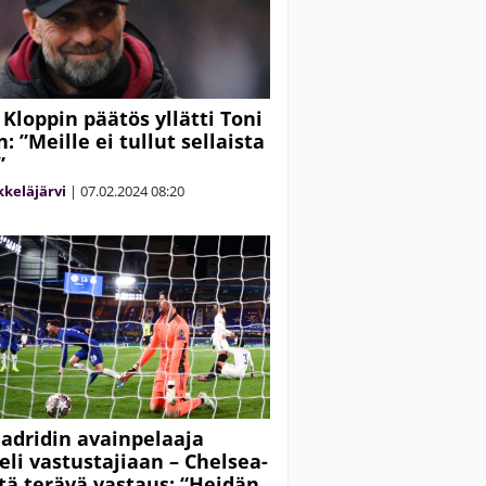
 Kloppin päätös yllätti Toni
: ”Meille ei tullut sellaista
”
keläjärvi
|
07.02.2024
08:20
adridin avainpelaaja
eli vastustajiaan – Chelsea-
tä terävä vastaus: “Heidän