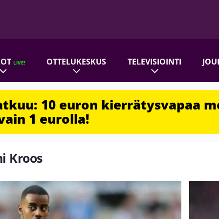
ROT
OTTELUKESKUS
TELEVISIOINTI
JOU
LIVE!
jatkuu: 10 euron kierrätysvapaa m
vain 1 eurolla!
ni Kroos