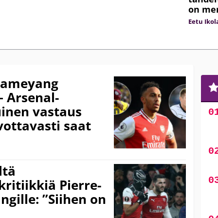
on me
Eetu Ikol
ubameyang
– Arsenal-
uinen vastaus
ivottavasti saat
ltä
ritiikkiä Pierre-
ille: ”Siihen on