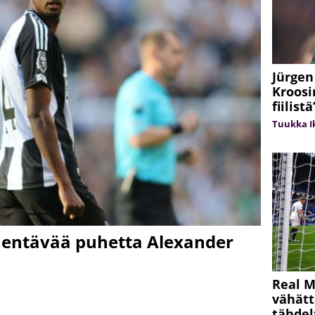
Jürgen
Kroosin
fiilistä
Tuukka Ik
mentävää puhetta Alexander
Real M
vähätt
tähdel