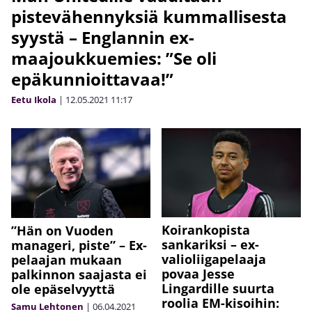
pistevähennyksiä kummallisesta
syystä – Englannin ex-
maajoukkuemies: ”Se oli
epäkunnioittavaa!”
Eetu Ikola
|
12.05.2021
11:17
Koirankopista
”Hän on Vuoden
sankariksi – ex-
manageri, piste” – Ex-
valioliigapelaaja
pelaajan mukaan
povaa Jesse
palkinnon saajasta ei
Lingardille suurta
ole epäselvyyttä
roolia EM-kisoihin:
Samu Lehtonen
|
06.04.2021