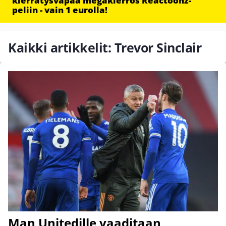
kierrätysvapaa megakierros Reactoonz-
peliin - vain 1 eurolla!
Kaikki artikkelit: Trevor Sinclair
Man Unitedille vaaditaan