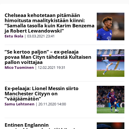
Chelseaa kehotetaan pitämään
himoitusta maalitykistään kiinni:
”Samalla tasolla kuin Karim Benzema
ja Robert Lewandowski”
Eetu Ikola
|
03.03.2021
23:41
”Se kertoo paljon” – ex-pelaaja
povaa Man Cityn tähdestä Kultaisen
pallon voittajaa
Mico Tuominen
|
12.02.2021
19:31
Ex-pelaaja: Lionel Messin siirto
Manchester Cityyn on
”vääjäämätön”
Samu Lehtonen
|
20.11.2020
14:00
Entinen Englannin