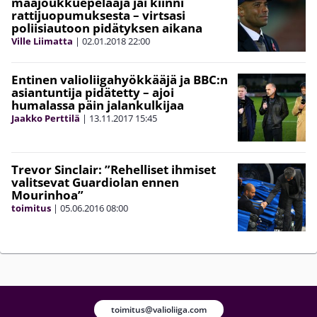
maajoukkuepelaaja jäi kiinni
rattijuopumuksesta – virtsasi
poliisiautoon pidätyksen aikana
Ville Liimatta
|
02.01.2018
22:00
Entinen valioliigahyökkääjä ja BBC:n
asiantuntija pidätetty – ajoi
humalassa päin jalankulkijaa
Jaakko Perttilä
|
13.11.2017
15:45
Trevor Sinclair: ”Rehelliset ihmiset
valitsevat Guardiolan ennen
Mourinhoa”
toimitus
|
05.06.2016
08:00
toimitus@valioliiga.com