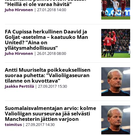
”Heillä ei ole varaa hävitä”
Juho Hirvonen
|
27.01.2018
14:00
FA Cupissa herkullinen Daavid ja
Goljat -asetelma – kaatuuko Man
United? ”Aina on
yllätysmahdollisuus”
Juho Hirvonen
|
26.01.2018
08:00
Antti Muuriselta poikkeuksellisen
suoraa puhetta: ”Valioliigaseuran
tilanne on kuvottava”
Jaakko Perttilä
|
27.09.2017
15:30
Suomalaisvalmentajan arvio: kolme
Valioliigan suurseuraa jää selvästi
Manchesterin jättien varjoon
toimitus
|
27.09.2017
14:30