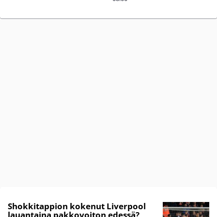
Shokkitappion kokenut Liverpool
lauantaina pakkovoiton edessä?