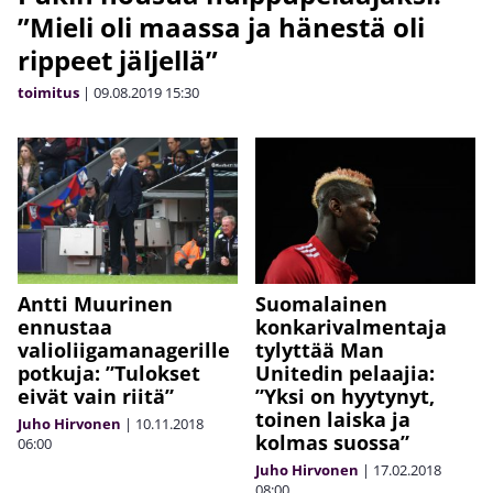
”Mieli oli maassa ja hänestä oli
rippeet jäljellä”
toimitus
|
09.08.2019
15:30
Antti Muurinen
Suomalainen
ennustaa
konkarivalmentaja
valioliigamanagerille
tylyttää Man
potkuja: ”Tulokset
Unitedin pelaajia:
eivät vain riitä”
”Yksi on hyytynyt,
toinen laiska ja
Juho Hirvonen
|
10.11.2018
kolmas suossa”
06:00
Juho Hirvonen
|
17.02.2018
08:00