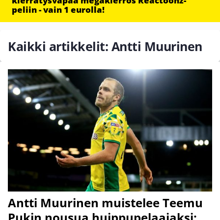
kierrätysvapaa megakierros Reactoonz-
peliin - vain 1 eurolla!
Kaikki artikkelit: Antti Muurinen
Antti Muurinen muistelee Teemu
Pukin nousua huippupelaajaksi: