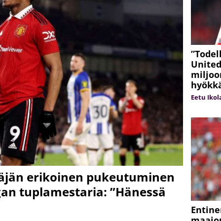
”Todel
United
miljoo
hyökk
Eetu Ikol
äjän erikoinen pukeutuminen
igan tuplamestaria: ”Hänessä
Entine
maajo