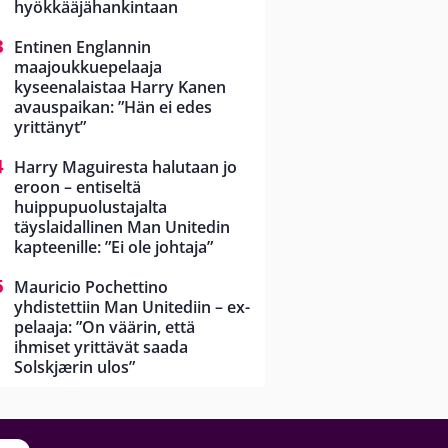
hyökkääjähankintaan
Entinen Englannin
maajoukkuepelaaja
kyseenalaistaa Harry Kanen
avauspaikan: ”Hän ei edes
yrittänyt”
Harry Maguiresta halutaan jo
eroon – entiseltä
huippupuolustajalta
täyslaidallinen Man Unitedin
kapteenille: ”Ei ole johtaja”
Mauricio Pochettino
yhdistettiin Man Unitediin – ex-
pelaaja: ”On väärin, että
ihmiset yrittävät saada
Solskjærin ulos”