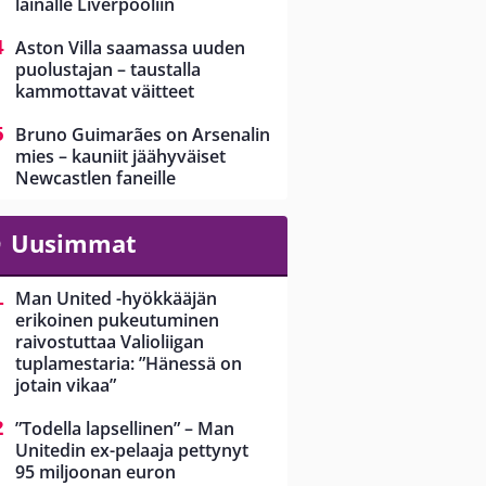
lainalle Liverpooliin
Aston Villa saamassa uuden
puolustajan – taustalla
kammottavat väitteet
Bruno Guimarães on Arsenalin
mies – kauniit jäähyväiset
Newcastlen faneille
Uusimmat
Man United -hyökkääjän
erikoinen pukeutuminen
raivostuttaa Valioliigan
tuplamestaria: ”Hänessä on
jotain vikaa”
”Todella lapsellinen” – Man
Unitedin ex-pelaaja pettynyt
95 miljoonan euron