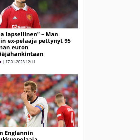
la lapsellinen” – Man
in ex-pelaaja pettynyt 95
nan euron
ääjähankintaan
a
|
17.01.2023
12:11
n Englannin
ukkuepelaaja