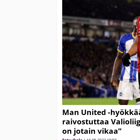
Man United -hyökkä
raivostuttaa Valioli
on jotain vikaa”
Eetu Ikola
|
16.05.2023
18:58