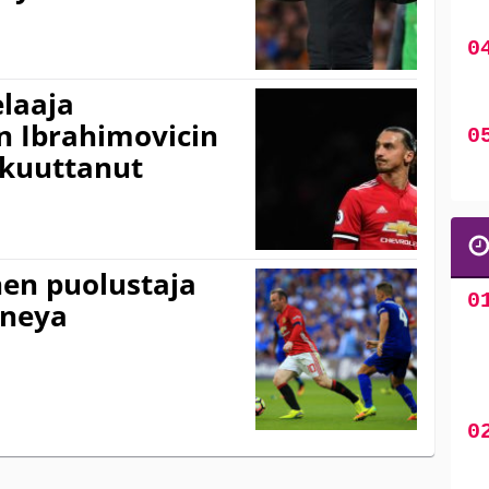
laaja
an Ibrahimovicin
akuuttanut
nen puolustaja
oneya