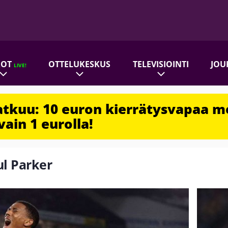
ROT
OTTELUKESKUS
TELEVISIOINTI
JOU
LIVE!
jatkuu: 10 euron kierrätysvapaa m
vain 1 eurolla!
ul Parker