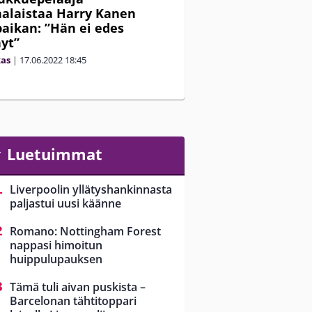
alaistaa Harry Kanen
aikan: ”Hän ei edes
nyt”
kas
|
17.06.2022
18:45
Luetuimmat
Liverpoolin yllätyshankinnasta
paljastui uusi käänne
Romano: Nottingham Forest
nappasi himoitun
huippulupauksen
Tämä tuli aivan puskista –
Barcelonan tähtitoppari