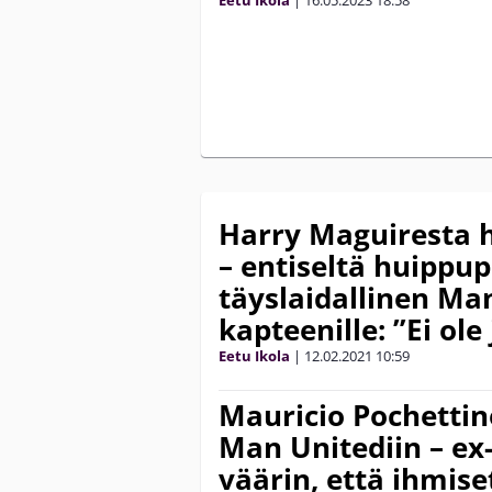
Harry Maguiresta h
– entiseltä huippup
täyslaidallinen Ma
kapteenille: ”Ei ole
Eetu Ikola
|
12.02.2021
10:59
Mauricio Pochettino
Man Unitediin – ex
väärin, että ihmise