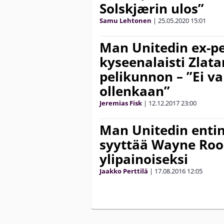
Solskjærin ulos”
Samu Lehtonen
|
25.05.2020
15:01
Man Unitedin ex-pe
kyseenalaisti Zlat
pelikunnon – ”Ei v
ollenkaan”
Jeremias Fisk
|
12.12.2017
23:00
Man Unitedin enti
syyttää Wayne Ro
ylipainoiseksi
Jaakko Perttilä
|
17.08.2016
12:05