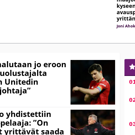
kyseen
avausp
yrittä
Joni Aho
alutaan jo eroon
uolustajalta
n Unitedin
 johtaja”
 yhdistettiin
-pelaaja: ”On
t yrittävät saada